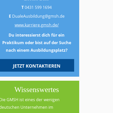
T
0431 599 1694
E
DualeAusbildung@gmsh.de
www.karriere.gmsh.de/
Du interessierst dich für ein
Praktikum oder bist auf der Suche
nach einem Ausbildungsplatz?
JETZT KONTAKTIEREN
Wissenswertes
Die GMSH ist eines der wenigen
deutschen Unternehmen im